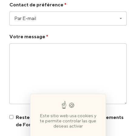
Contact de préférence
*
Votre message
*
Este sitio web usa cookies y
Restez informés des actualités et événements
te permite controlar las que
de Fontenille Collection
deseas activar