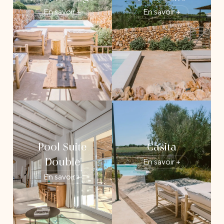
En savoir +
En savoir +
Pool Suite
Casita
En savoir +
Double
En savoir +