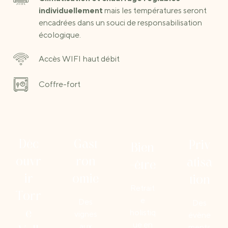
individuellement
mais les températures seront
encadrées dans un souci de responsabilisation
écologique.
Accès WIFI haut débit
Coffre-fort
Déc
Gast
Priv
Bien
ouvr
ron
atisa
-être
ir
omie
tion
Retrait
Torr
e
Des
Des
holistiq
e
vignes
évène
ue en
aux
ments