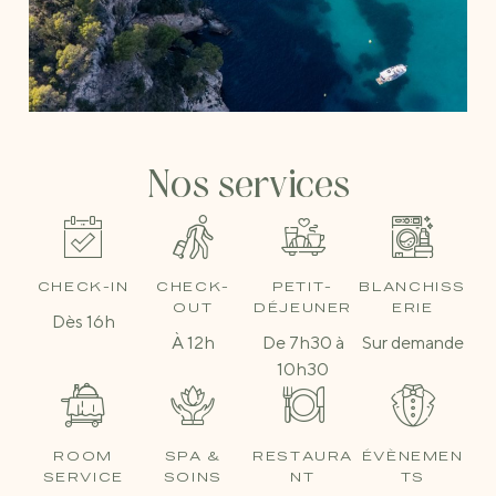
Nos services
CHECK-IN
CHECK-
PETIT-
BLANCHISS
OUT
DÉJEUNER
ERIE
Dès 16h
À 12h
De 7h30 à
Sur demande
10h30
ROOM
SPA &
RESTAURA
ÉVÈNEMEN
SERVICE
SOINS
NT
TS